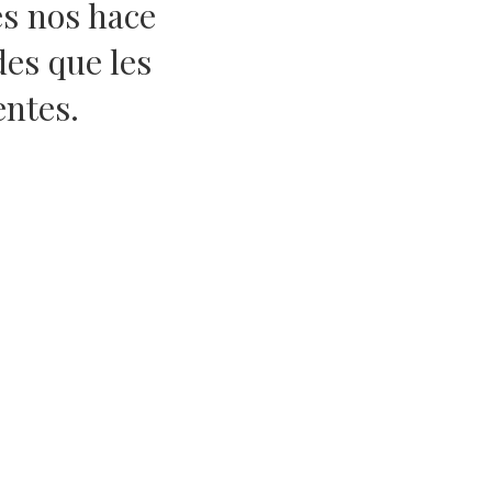
es nos hace
des que les
entes.