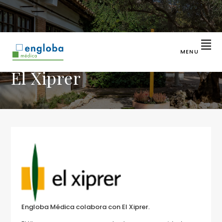
Saltar
Saltar
a
al
la
contenido
navegación
principal
principal
MENU
ENGLOBA
Líder
El Xiprer
en
MÉDICA
identificación
sanitaria
Engloba Médica colabora con El Xiprer.