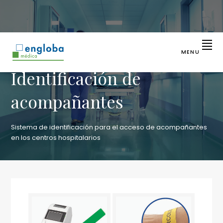
Saltar
Saltar
a
al
la
contenido
navegación
principal
principal
MENU
ENGLOBA
Líder
Identificación de
en
MÉDICA
identificación
sanitaria
acompañantes
Sistema de identificación para el acceso de acompañantes
en los centros hospitalarios