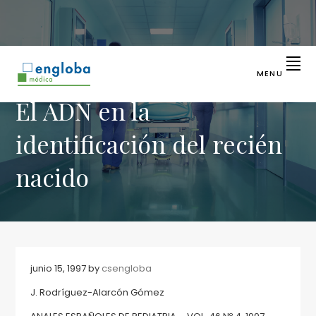
Saltar
Saltar
a
al
la
contenido
navegación
principal
principal
MENU
ENGLOBA
Líder
El ADN en la
en
MÉDICA
identificación
sanitaria
identificación del recién
nacido
junio 15, 1997
by
csengloba
J. Rodríguez-Alarcón Gómez