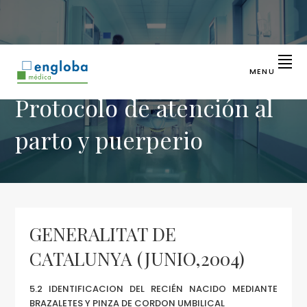
Saltar
Saltar
a
al
la
contenido
navegación
principal
principal
MENU
ENGLOBA
Líder
Protocolo de atención al
en
MÉDICA
identificación
sanitaria
parto y puerperio
GENERALITAT DE
CATALUNYA (JUNIO,2004)
5.2 IDENTIFICACION DEL RECIÉN NACIDO MEDIANTE
BRAZALETES Y PINZA DE CORDON UMBILICAL