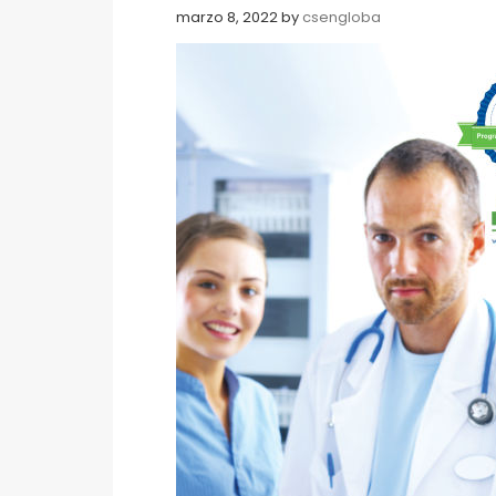
marzo 8, 2022
by
csengloba