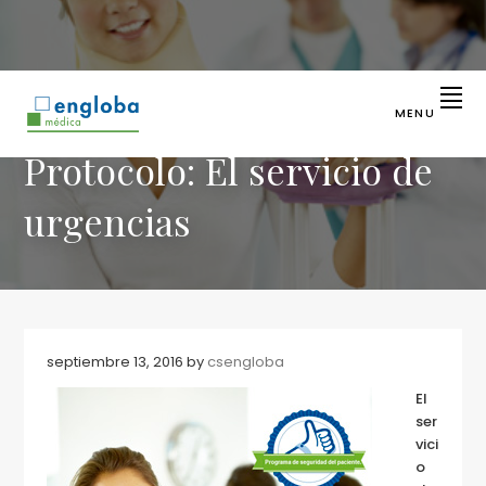
Saltar
Saltar
a
al
la
contenido
navegación
principal
principal
MENU
ENGLOBA
Líder
Protocolo: El servicio de
en
MÉDICA
identificación
sanitaria
urgencias
septiembre 13, 2016
by
csengloba
El
ser
vici
o