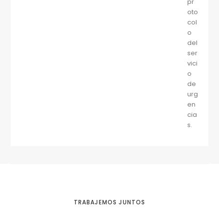
pr
oto
col
o
del
ser
vici
o
de
urg
en
cia
s.
TRABAJEMOS JUNTOS