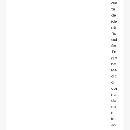
ale
te
de
ide
nti
fic
aci
ón.
En
glo
ba
Mé
dic
a
coi
nci
de
co
n
la
Joi