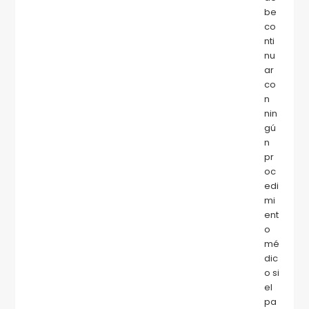
be
co
nti
nu
ar
co
n
nin
gú
n
pr
oc
edi
mi
ent
o
mé
dic
o si
el
pa