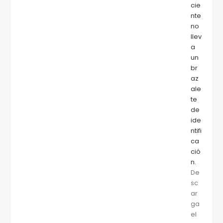
cie
nte
no
llev
a
un
br
az
ale
te
de
ide
ntifi
ca
ció
n.
De
sc
ar
ga
el