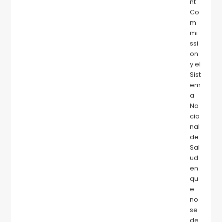
nt
Co
m
mi
ssi
on
y el
Sist
em
a
Na
cio
nal
de
Sal
ud
en
qu
e
no
se
de