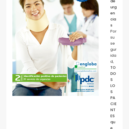
de
urg
en
cia
s
Por
su
se
gur
ida
d,
TO
DO
S
LO
S
PA
CIE
NT
ES
qu
e