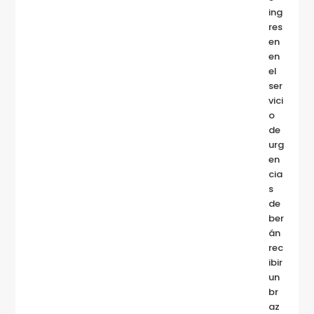
ing
res
en
en
el
ser
vici
o
de
urg
en
cia
s
de
ber
án
rec
ibir
un
br
az