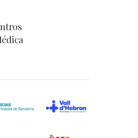
entros
Médica