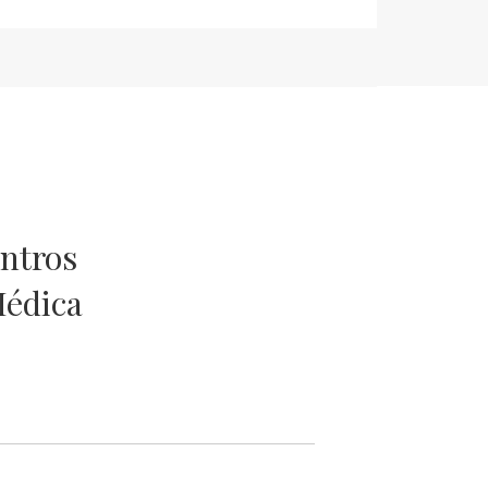
entros
Médica