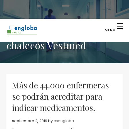
Saltar
Saltar
a
al
la
contenido
navegación
principal
principal
MENU
ENGLOBA
Líder
chalecos Vestmed
en
MÉDICA
identificación
sanitaria
Más de 44.000 enfermeras
se podrán acreditar para
indicar medicamentos.
septiembre 2, 2019
by
csengloba