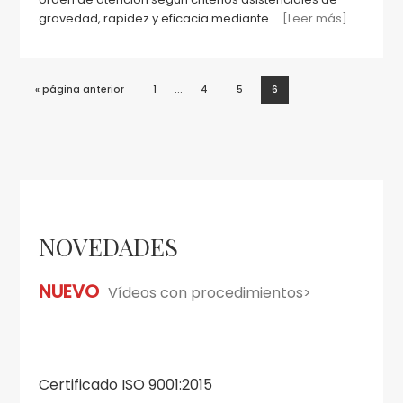
gravedad, rapidez y eficacia mediante ...
[Leer más]
Páginas
…
Ir
Página
Página
Página
Página
«
página anterior
1
4
5
6
intermedias
a
la
omitidas
Barra
lateral
NOVEDADES
principal
NUEVO
Vídeos con procedimientos>
Certificado ISO 9001:2015