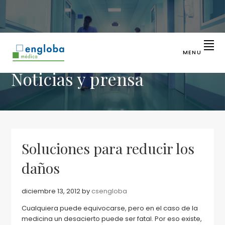
Saltar
Saltar
Saltar
a
al
a
la
contenido
la
navegación
principal
barra
principal
lateral
MENU
principal
ENGLOBA
Líder
Noticias y prensa
en
MÉDICA
identificación
sanitaria
Soluciones para reducir los
daños
diciembre 13, 2012
by
csengloba
Cualquiera puede equivocarse, pero en el caso de la
medicina un desacierto puede ser fatal. Por eso existe,