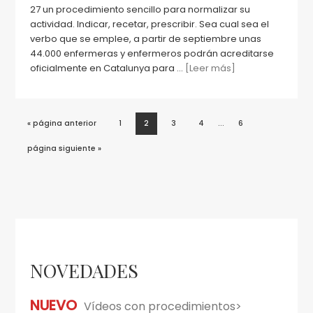
27 un procedimiento sencillo para normalizar su
actividad. Indicar, recetar, prescribir. Sea cual sea el
verbo que se emplee, a partir de septiembre unas
44.000 enfermeras y enfermeros podrán acreditarse
oficialmente en Catalunya para ...
[Leer más]
Páginas
…
Ir
Página
Página
Página
Página
Página
«
página anterior
1
2
3
4
6
intermedias
a
la
omitidas
Ir
página siguiente »
a
la
Barra
lateral
NOVEDADES
principal
NUEVO
Vídeos con procedimientos>