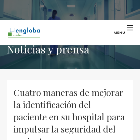
Saltar
Saltar
Saltar
a
al
a
la
contenido
la
navegación
principal
barra
principal
lateral
MENU
principal
ENGLOBA
Líder
Noticias y prensa
en
MÉDICA
identificación
sanitaria
Cuatro maneras de mejorar
la identificación del
paciente en su hospital para
impulsar la seguridad del